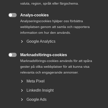
valuta, region, språk eller färgschema.
Analys-cookies

Analyseringscookies hjälper oss förbättra
Digital transformation viktig för den hållbara
webbplatsen genom att samla och rapportera
utvecklingen
information om hur den används.
Efterfrågan på ”Green as a Service”, intelligenta
hållbarhetstjänster som ofta är baserade på raffinerade
Google Analytics
AI-system och stora datamängder ökar kraftigt.
Marknadsförings-cookies
Svenska företag, och framför allt den kunskapsintensiva

Marknadsförings-cookies används för att spåra
delen av näringslivet, är sedan länge ledande inom den
gröna omställningen. Bland Innovationsföretagens
gester på olika webbplatser för att kunna visa
medlemmar växer några av framtidens hållbara produkter
relevanta och engagerande annonser.
och tjänster fram i spåren av marknadens behov och nya
Meta Pixel
tekniska landvinningar.
LinkedIn Insight
Enligt Heidi Östlund, hållbarhetschef på
teknikkonsultbolaget Semcon, behöver vi skifta från
Google Ads
optimerande till transformativa strategier inom alla