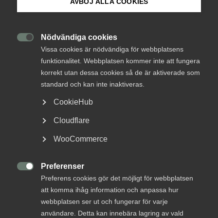
AVBÖJ ALLA COOKIES
as a Service
Om Innovations­företagen
Mina sidor (almega.se)
Omställningen till en cirkulär ekonomi med
Nödvändiga cookies

minskade utsläpp är en del av det nya
Vissa cookies är nödvändiga för webbplatsens
affärsklimatet och framtidens
funktionalitet. Webbplatsen kommer inte att fungera
Bli medlem
korrekt utan dessa cookies så de är aktiverade som
konkurrenskraft. I centrum av denna
standard och kan inte inaktiveras.
omställning står den kunskapsintensiva
Logga in på Arbetsgivarguiden
tjänstesektorn. I den tredje utgåvan av
CookieHub
Innovativa perspektiv
förklarar tre ledande
Cloudflare
röster från innovationssektorn hur hållbara
Sök på innovationsforetagen.se
tjänsteerbjudanden – Green as a service –
WooCommerce
formar det nya affärslandskapet.
Preferenser
Pressrum
Hållbarhet
Innovativa perspektiv

Preferens cookies gör det möjligt för webbplatsen
In English
att komma ihåg information och anpassa hur
Klimat
17 januari 2024
Nyheter
webbplatsen ser ut och fungerar för varje
användare. Detta kan innebära lagring av vald