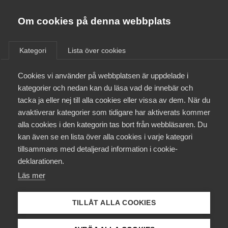
Innovations­företagen
Almega
Om cookies på denna webbplats
/
Aktuellt
/
Nyheter
/
Bli medlem
Kategori
Lista över cookies
Kontakt
Cookies vi använder på webbplatsen är uppdelade i
kategorier och nedan kan du läsa vad de innebär och
tacka ja eller nej till alla cookies eller vissa av dem. När du
Kollektivavtal och försäkringar
avaktiverar kategorier som tidigare har aktiverats kommer
alla cookies i den kategorin tas bort från webbläsaren. Du
Aktuellt
kan även se en lista över alla cookies i varje kategori
tillsammans med detaljerad information i cookie-
Påverkansarbete
deklarationen.
Läs mer
Utbildningar
Innovativa
TILLÅT ALLA COOKIES
Från A-Ö
perspektiv: Green