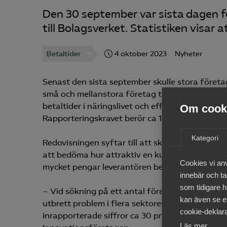
Den 30 september var sista dagen fö
till Bolagsverket. Statistiken visar 
Betaltider
4 oktober 2023
Nyheter
Senast den sista september skulle stora företag 
små och mellanstora företag till Bolagsverket. 
betaltider i näringslivet och effektivisera beta
Om cooki
Rapporteringskravet berör ca 1500 företag och 
Kategori
Redovisningen syftar till att skapa transparens 
att bedöma hur attraktiv en kund är i relation t
Cookies vi an
mycket pengar leverantören behöver låna ut til
innebär och tac
som tidigare h
– Vid sökning på ett antal företag och stora bes
kan även se en
utbrett problem i flera sektorer samt även omfa
cookie-deklara
inrapporterade siffror ca 30 procent av alla fa
Läs mer