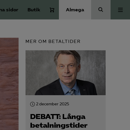
na sidor
Butik
Almega
Bli medlem
MER OM BETALTIDER
Kontakt
Kollektivavtal och försäkringar
Aktuellt
2 december 2025
Påverkansarbete
DEBATT: Långa
betalningstider