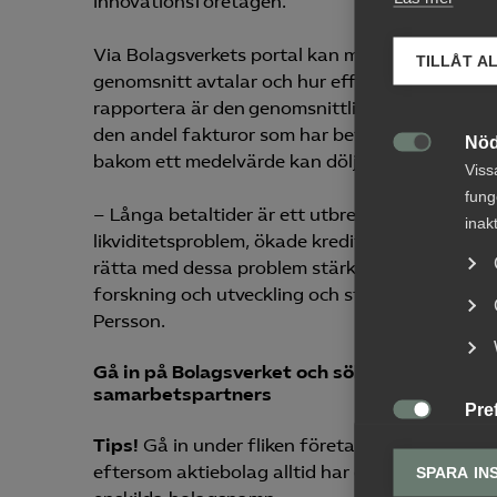
Innovationsföretagen.
Via Bolagsverkets portal kan man gå in och söka
TILLÅT A
genomsnitt avtalar och hur effektiva företage
rapportera är den genomsnittliga avtalade bet
den andel fakturor som har betalats efter utgå
Nöd
bakom ett medelvärde kan dölja sig ett stort s

Viss
fung
– Långa betaltider är ett utbrett problem inte ba
inak
likviditetsproblem, ökade kreditrisker, höga tr
rätta med dessa problem stärks företagens konk
forskning och utveckling och stärker den inter
Persson.
Gå in på Bolagsverket och sök på dina kunde
samarbetspartners
Pre

Pref
Tips!
Gå in under fliken företag och sök på siffr
anpa
eftersom aktiebolag alltid har organisationsnu
SPARA IN
lagr