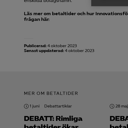
enskilda bolagsnamn.
Ana
Läs mer om betaltider och hur Innovationsf

frågan här:
Anal
info
Publicerad:
4 oktober 2023
Senast uppdaterad:
4 oktober 2023
Mar

Mark
visa
MER OM BETALTIDER
1 juni
Debattartiklar
28 maj
DEBATT: Rimliga
DEBA
betaltider ökar
beta