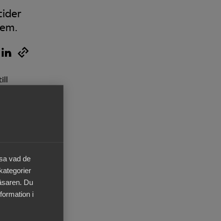
tider
lem.
Pressrum
In English
ill
ånga
ighet
hur
äsa vad de
 kategorier
läsaren. Du
 ett
formation i