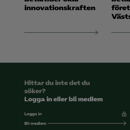
innovationskraften
föret
Väst
Hittar du inte det du
söker?
Logga in eller bli medlem
Logga in
Bli medlem