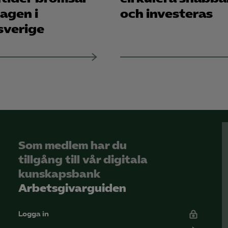
agen i
och investeras
sverige
Som medlem har du
tillgång till vår digitala
kunskapsbank
Arbetsgivarguiden
Logga in