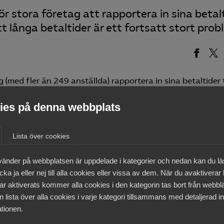
r stora företag att rapportera in sina betal
att långa betaltider är ett fortsatt stort prob
(med fler än 249 anställda) rapportera in sina betaltider t
Rapporteringskravet är ett led i att komma till rätta med l
lflöden för att stärka företagens konkurrenskraft.
es på denna webbplats
till dags dato har drygt 960 företag rapporterat.
Lista över cookies
kring betaltider i genomsnitt. Det ger leverantörer en möjl
ill hur mycket kapital en affär med företaget binder. Dvs. 
vänder på webbplatsen är uppdelade i kategorier och nedan kan du l
l kundföretaget och i genomsnitt under hur lång tid.
ka ja eller nej till alla cookies eller vissa av dem. När du avaktiverar
ar aktiverats kommer alla cookies i den kategorin tas bort från webb
tällare blir det uppenbart att långa betaltider fortsatt är
 lista över alla cookies i varje kategori tillsammans med detaljerad in
ttningen av sena betalningar. I genomsnitt betalas enligt
tionen.
kturor för sent. Säger Anders Persson, Näringspolitisk chef,