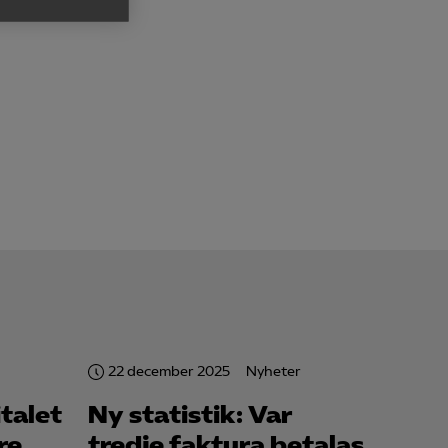
h rapportera
för att kunna
22 december 2025
Nyheter
talet
Ny statistik: Var
re
tredje faktura betalas