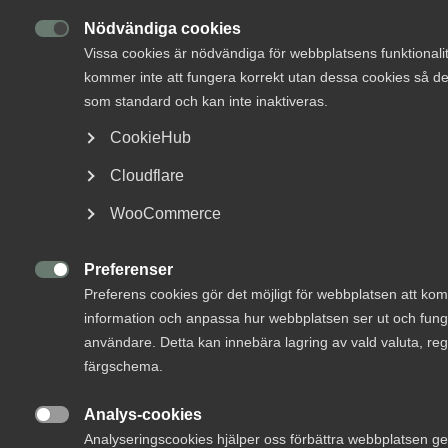
Om Innovations­företagen
drabbade av coronakrisen
Nödvändiga cookies

enligt tredje enkät
Vissa cookies är nödvändiga för webbplatsens funktionali
Mina sidor (almega.se)
kommer inte att fungera korrekt utan dessa cookies så de
som standard och kan inte inaktiveras.
Statistik
21 april 2020
Nyheter
CookieHub
Bli medlem
Cloudflare
MER OM STATISTIK
Logga in på Arbetsgivarguiden
WooCommerce
15 februari 2023
Sök på innovationsforetagen.se
Preferenser
Ny lönestatistik­rapport inför

Preferens cookies gör det möjligt för webbplatsen att ko
lönerevisionen
information och anpassa hur webbplatsen ser ut och funge
användare. Detta kan innebära lagring av vald valuta, regi
Pressrum
färgschema.
In English
Innovationsföretagen har gjort en tredje enkät om
Analys-cookies

coronakrisen bland våra medlemsföretag under 14-
Analyseringscookies hjälper oss förbättra webbplatsen g