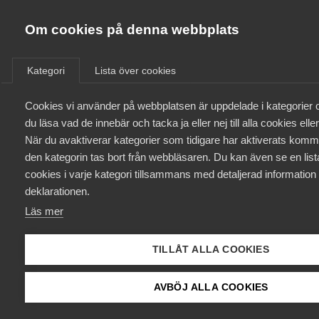
Innovations­företagen
Om cookies på denna webbplats
/
Aktuellt
/
Nyheter
/
Bli medlem
Kategori
Lista över cookies
Kontakt
Cookies vi använder på webbplatsen är uppdelade i kategorier
du läsa vad de innebär och tacka ja eller nej till alla cookies ell
När du avaktiverar kategorier som tidigare har aktiverats komme
Kollektivavtal och försäkringar
den kategorin tas bort från webbläsaren. Du kan även se en lista
cookies i varje kategori tillsammans med detaljerad information 
Aktuellt
deklarationen.
Läs mer
Påverkansarbete
TILLÅT ALLA COOKIES
Utbildningar
Viktor Forgacs, Unsplash
AVBÖJ ALLA COOKIES
Från A-Ö
Industrikonsulterna hårdast