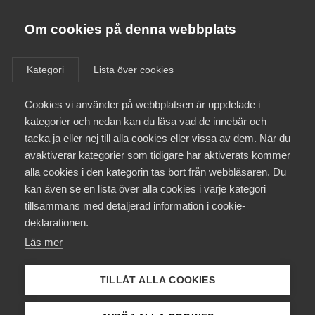
Innovations­företagen
Almega
Om cookies på denna webbplats
/
Aktuellt
/
Nyheter
/
Bli medlem
Kategori
Lista över cookies
Kontakt
Cookies vi använder på webbplatsen är uppdelade i
kategorier och nedan kan du läsa vad de innebär och
tacka ja eller nej till alla cookies eller vissa av dem. När du
Kollektivavtal och försäkringar
avaktiverar kategorier som tidigare har aktiverats kommer
alla cookies i den kategorin tas bort från webbläsaren. Du
Aktuellt
kan även se en lista över alla cookies i varje kategori
tillsammans med detaljerad information i cookie-
Påverkansarbete
deklarationen.
Läs mer
Utbildningar
TILLÅT ALLA COOKIES
Från A-Ö