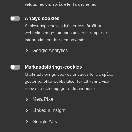
valuta, region, språk eller färgschema.
MER OM KOMPETENSFÖRSÖRJNING
Analys-cookies

Analyseringscookies hjälper oss förbättra
6 oktober 2025
webbplatsen genom att samla och rapportera
DEBATT: Arbetskrafts­invandring är
information om hur den används.
nyckeln till framgång
Google Analytics
Marknadsförings-cookies

Marknadsförings-cookies används för att spåra
Naturvetarnas analys
av över fem miljoner jobbannonser
gester på olika webbplatser för att kunna visa
visar att efterfrågan på medarbetare med STEM-
relevanta och engagerande annonser.
utbildning (naturvetenskap, teknik, ingenjörskap och
matematik) har tredubblats sedan 2014, samtidigt som
Meta Pixel
utbudet av examinerade är oförändrat. Om inga åtgärder
vidtas kommer kompetensgapet snart att nå extrema
LinkedIn Insight
nivåer.
Google Ads
Regeringen har äntligen insett vikten av en svensk strategi