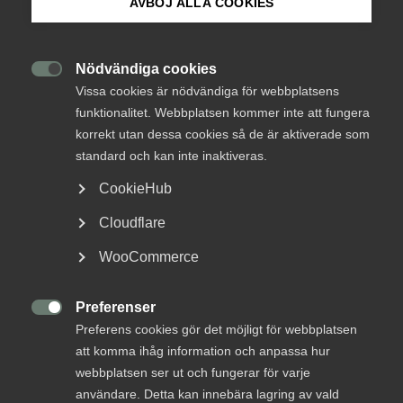
AVBÖJ ALLA COOKIES
DEBATT: ”Framtiden kräver
Om Innovations­företagen
bättre kompetens – nu måste
regeringen steppa upp”
Mina sidor (almega.se)
Nödvändiga cookies

Vissa cookies är nödvändiga för webbplatsens
funktionalitet. Webbplatsen kommer inte att fungera
DEBATT. Sverige strävar efter en ledande position
Bli medlem
korrekt utan dessa cookies så de är aktiverade som
inom den gröna och digitala omställningen. Men det
standard och kan inte inaktiveras.
växande kompetensgapet är ett allvarligt hinder.
Logga in på Arbetsgivarguiden
Medan efterfrågan på utbildade inom
CookieHub
naturvetenskap, teknik och matematik har ökat
Cloudflare
markant har tillväxten av examinerade stagnerat,
Sök på innovationsforetagen.se
skriver Innovationsföretagen tillsammans med
WooCommerce
Naturvetarna, Tech Sverige och Gröna arbetsgivare
i Ny Teknik.
Preferenser
Pressrum

Preferens cookies gör det möjligt för webbplatsen
In English
Kompetensförsörjning
26 oktober 2023
Nyheter
att komma ihåg information och anpassa hur
webbplatsen ser ut och fungerar för varje
användare. Detta kan innebära lagring av vald