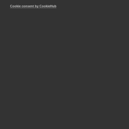
Cookie consent by CookieHub
Länk till remissen på regeringen.se
MER OM INFRASTRUKTUR
25 september 2025
Nyheter
Mer järnväg för varje skattekrona
– så höjer vi produktiviteten i
infrastrukturen
18 september 2025
Debattartiklar
DEBATT: Kostnaderna för
järnvägar skenar