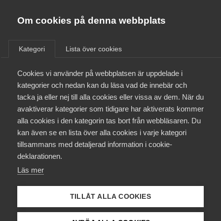
Innovations­företagen
Almega
Om cookies på denna webbplats
Aktuellt
/
Remisser
Bli medlem
Kategori
Lista över cookies
Kontakt
Cookies vi använder på webbplatsen är uppdelade i
Remiss: Finansiering av
kategorier och nedan kan du läsa vad de innebär och
infrastruktur med privat
tacka ja eller nej till alla cookies eller vissa av dem. När du
Kollektivavtal och försäkringar
kapital – SOU 2017:13
avaktiverar kategorier som tidigare har aktiverats kommer
alla cookies i den kategorin tas bort från webbläsaren. Du
Aktuellt
kan även se en lista över alla cookies i varje kategori
Infrastruktur
Remiss
tillsammans med detaljerad information i cookie-
Påverkansarbete
deklarationen.
Läs mer
Utbildningar
Svenska Teknik&Designföretagen (STD-företagen)
har
TILLÅT ALLA COOKIES
erbjudits möjlighet att lämna synpunkter på en remiss från
Från A-Ö
Finansdepartementet
, som avser
SOU 2017:13 –