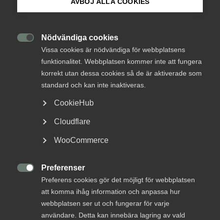
AVBÖJ ALLA COOKIES
Finansiering av infrastruktur med privat kapital
.
Om Innovations­företagen
Remissen är ett delbetänkande från den kommitté som
haft regeringens uppdrag att utreda hur statlig
Mina sidor (almega.se)
transportinfrastruktur kan finansieras genom en
Nödvändiga cookies

kombination av
skatter, avgifter och privat kapital
.
Vissa cookies är nödvändiga för webbplatsens
funktionalitet. Webbplatsen kommer inte att fungera
I betänkandet föreslår kommittén att Sverige bör pröva
Bli medlem
korrekt utan dessa cookies så de är aktiverade som
möjligheten att genomföra infrastrukturprojekt med hjälp
standard och kan inte inaktiveras.
av
offentlig-privat samverkan (OPS)
. Bedömningen är att
Logga in på Arbetsgivarguiden
det finns potentiella
effektivitetsvinster och
CookieHub
samhällsekonomiska fördelar
genom att involvera privata
Cloudflare
aktörer i finansiering, byggande och drift av större
Sök på innovationsforetagen.se
infrastrukturinvesteringar.
WooCommerce
Kommittén rekommenderar därför att ett särskilt
försöksprogram
inrättas, där OPS-modellen tillämpas i
Preferenser
Pressrum

ett antal pilotprojekt. Syftet är att samla erfarenheter och
Preferens cookies gör det möjligt för webbplatsen
In English
kunskap om såväl affärsmodeller som juridiska och
att komma ihåg information och anpassa hur
administrativa förutsättningar för att kunna bedöma
webbplatsen ser ut och fungerar för varje
långsiktiga effekter.
användare. Detta kan innebära lagring av vald