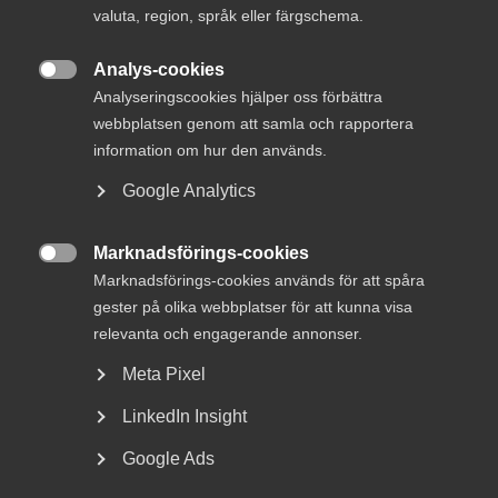
valuta, region, språk eller färgschema.
Förslagen kan få stor betydelse för aktörer inom
samhällsbyggnad, teknikkonsultsektorn och
Analys-cookies
anläggningsbranschen
, då alternativa

Analyseringscookies hjälper oss förbättra
finansieringslösningar kan påverka både projektstruktur,
webbplatsen genom att samla och rapportera
riskfördelning och upphandlingsformer. Det slutliga
information om hur den används.
betänkandet från kommittén ska enligt direktiven
redovisas till regeringen senast
den 28 februari 2018
.
Google Analytics
Marknadsförings-cookies

Marknadsförings-cookies används för att spåra
gester på olika webbplatser för att kunna visa
Status
relevanta och engagerande annonser.
Avstod från att svara
Meta Pixel
Från
Finansdepartementet
LinkedIn Insight
Svar senast
Google Ads
3 juli 2017