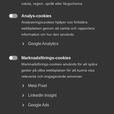
valuta, region, språk eller färgschema.
nyckeln till framgång
Analys-cookies

Analyseringscookies hjälper oss förbättra
webbplatsen genom att samla och rapportera
Efterfrågan på kompetens är mycket stor bland
information om hur den används.
Innovationsföretagens medlemsföretag. Det gäller
Google Analytics
framför allt hos industri-/techkonsultföretag där
över 90
procent av företagen uppger
att de behöver anställa
kommande halvår, vilket understryker den akuta bristen på
Marknadsförings-cookies
kvalificerad arbetskraft.

Marknadsförings-cookies används för att spåra
gester på olika webbplatser för att kunna visa
– För fyra av tio medlemsföretag leder kompetensbristen
relevanta och engagerande annonser.
till förlorade affärer och inställd expansion. Vi vill se
åtgärder som relativt snabbt märks i företagens
Meta Pixel
rekrytering, som mer lärarledd tid och fler laborationer på
LinkedIn Insight
högskolans teknik- och naturutbildningar så att fler klarar
av utbildningen, säger Joakim Bourelius, näringspolitisk
Google Ads
chef på Innovationsföretagen.