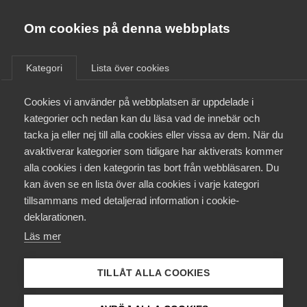
Innovations­företagen
Almega
Om cookies på denna webbplats
/
Aktuellt
/
Nyheter
/
Bli medlem
Kategori
Lista över cookies
Kontakt
Cookies vi använder på webbplatsen är uppdelade i
kategorier och nedan kan du läsa vad de innebär och
tacka ja eller nej till alla cookies eller vissa av dem. När du
Kollektivavtal och försäkringar
avaktiverar kategorier som tidigare har aktiverats kommer
alla cookies i den kategorin tas bort från webbläsaren. Du
Aktuellt
kan även se en lista över alla cookies i varje kategori
tillsammans med detaljerad information i cookie-
Påverkansarbete
deklarationen.
Läs mer
Utbildningar
TILLÅT ALLA COOKIES
Från A-Ö