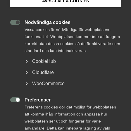
AVBÖJ ALLA COOKIES
Innovations­företagen ger
Om Innovations­företagen
inspel till regeringens STEM-
strategi
Mina sidor (almega.se)
Nödvändiga cookies

Vissa cookies är nödvändiga för webbplatsens
funktionalitet. Webbplatsen kommer inte att fungera
Förra veckan bjöds Innovationsföretagen in av
Bli medlem
korrekt utan dessa cookies så de är aktiverade som
utbildningsministern till rundabordssamtal för att
standard och kan inte inaktiveras.
sätta i gång arbetet med regeringens STEM-
Logga in på Arbetsgivarguiden
strategi.
CookieHub
Cloudflare
Kompetensförsörjning
Sök på innovationsforetagen.se
12 februari 2024
Nyheter
WooCommerce
Preferenser
Pressrum
MER OM KOMPETENSFÖRSÖRJNING

Preferens cookies gör det möjligt för webbplatsen
In English
att komma ihåg information och anpassa hur
6 oktober 2025
webbplatsen ser ut och fungerar för varje
användare. Detta kan innebära lagring av vald
DEBATT: Arbetskrafts­invandring är